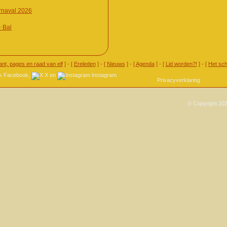
naval 2026
+ Bal
ant, pages en raad van elf
] - [
Ereleden
] - [
Nieuws
] - [
Agenda
] - [
Lid worden?!
] - [
Het sch
Facebook
,
X
en
Instagram
Privacyverklaring
© Copyright 202