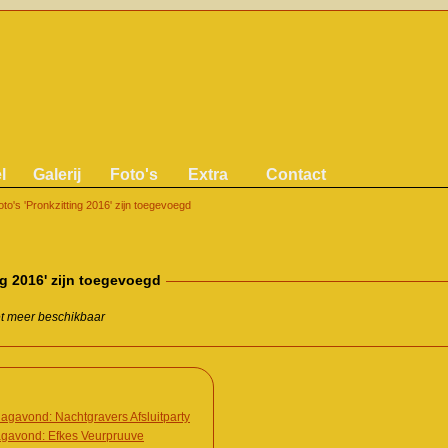
l
Galerij
Foto's
Extra
Contact
oto's 'Pronkzitting 2016' zijn toegevoegd
ng 2016' zijn toegevoegd
iet meer beschikbaar
agavond: Nachtgravers Afsluitparty
agavond: Efkes Veurpruuve