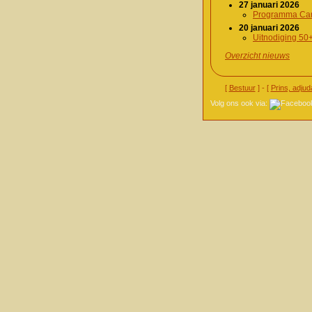
27 januari 2026
Programma Car
20 januari 2026
Uitnodiging 50
Overzicht nieuws
[
Bestuur
] - [
Prins, adjud
Volg ons ook via: