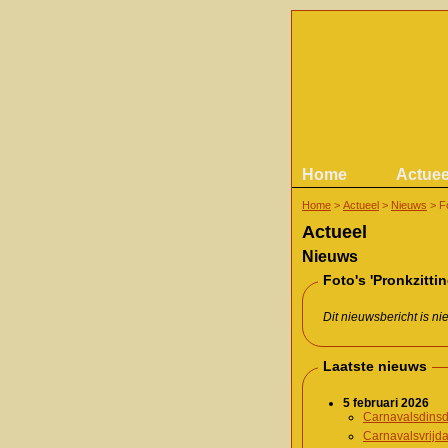
Home
Actuee
Home
>
Actueel
>
Nieuws
>
F
Actueel
Nieuws
Foto's 'Pronkzitti
Dit nieuwsbericht is n
Laatste nieuws
5 februari 2026
Carnavalsdinsd
Carnavalsvrijd