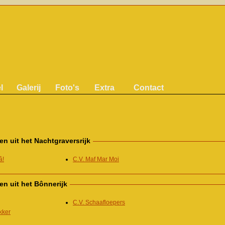
l
Galerij
Foto's
Extra
Contact
en uit het Nachtgraversrijk
â!
C.V. Maf Mar Moi
en uit het Bônnerijk
C.V. Schaafloepers
kker