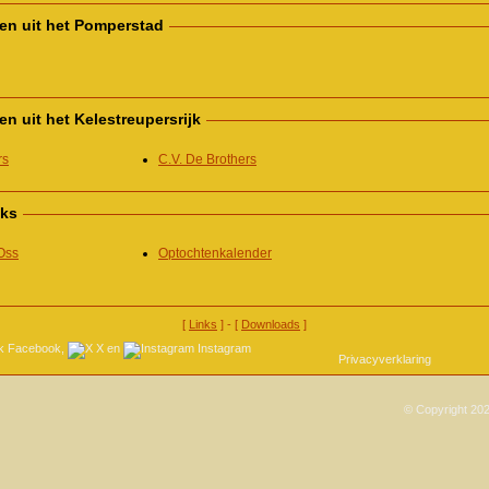
gen uit het Pomperstad
en uit het Kelestreupersrijk
rs
C.V. De Brothers
nks
Oss
Optochtenkalender
[
Links
] - [
Downloads
]
Facebook
,
X
en
Instagram
Privacyverklaring
© Copyright 202