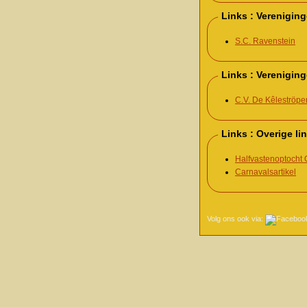
Links : Verenigin
S.C. Ravenstein
Links : Vereniging
C.V. De Kêleströpe
Links : Overige li
Halfvastenoptocht 
Carnavalsartikel
Volg ons ook via: