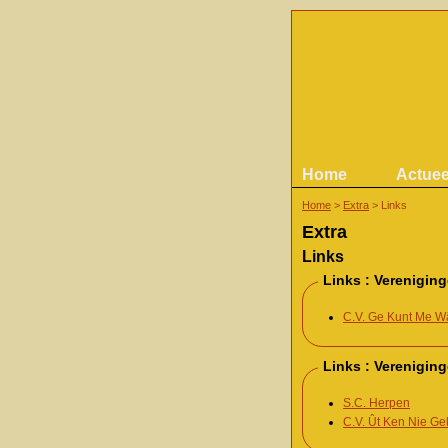
Home
Actuee
Home
>
Extra
>
Links
Extra
Links
Links : Vereniging
C.V. Ge Kunt Me W
Links : Vereniging
S.C. Herpen
C.V. Ût Ken Nie Ge