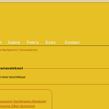
l
Galerij
Foto's
Extra
Contact
e Nachtgravers Carnavalskrant
arnavalskrant
iet meer beschikbaar
agavond: Nachtgravers Afsluitparty
agavond: Efkes Veurpruuve