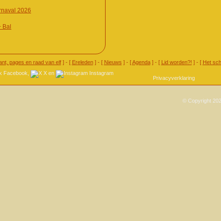
naval 2026
+ Bal
ant, pages en raad van elf
] - [
Ereleden
] - [
Nieuws
] - [
Agenda
] - [
Lid worden?!
] - [
Het sch
Facebook
,
X
en
Instagram
Privacyverklaring
© Copyright 202