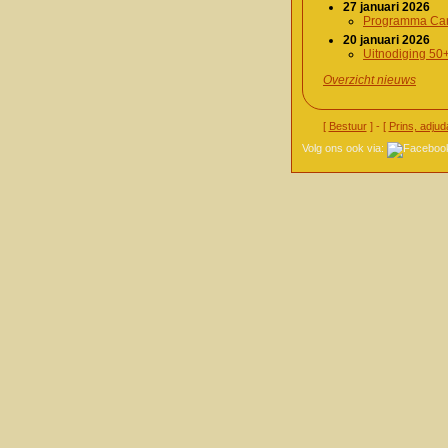
27 januari 2026
Programma Car
20 januari 2026
Uitnodiging 50
Overzicht nieuws
[
Bestuur
] - [
Prins, adjud
Volg ons ook via: