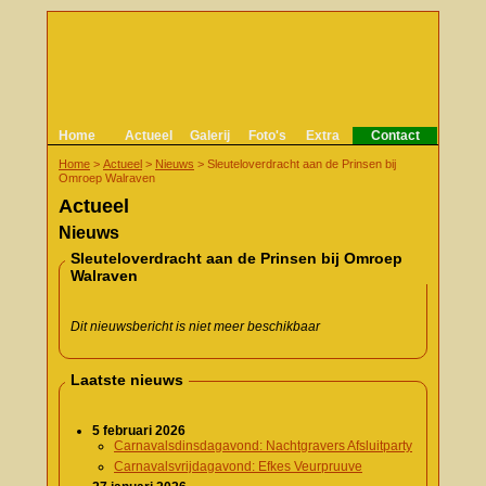
Home
Actueel
Galerij
Foto's
Extra
Contact
Home
>
Actueel
>
Nieuws
>
Sleuteloverdracht aan de Prinsen bij
Omroep Walraven
Actueel
Nieuws
Sleuteloverdracht aan de Prinsen bij Omroep
Walraven
Dit nieuwsbericht is niet meer beschikbaar
Laatste nieuws
5 februari 2026
Carnavalsdinsdagavond: Nachtgravers Afsluitparty
Carnavalsvrijdagavond: Efkes Veurpruuve