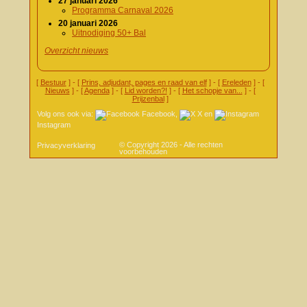
27 januari 2026
Programma Carnaval 2026
20 januari 2026
Uitnodiging 50+ Bal
Overzicht nieuws
[
Bestuur
] - [
Prins, adjudant, pages en raad van elf
] - [
Ereleden
] - [
Nieuws
] - [
Agenda
] - [
Lid worden?!
] - [
Het schopje van...
] - [
Prijzenbal
]
Volg ons ook via:
Facebook
,
X
en
Instagram
© Copyright 2026 - Alle rechten
Privacyverklaring
voorbehouden