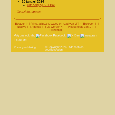
20 januari 2026
Uitnodiging 50+ Bal
Overzicht nieuws
[
Bestuur
] - [
Prins, adjudant, pages en raad van elf
] - [
Ereleden
] - [
Nieuws
] - [
Agenda
] - [
Lid worden?!
] - [
Het schopje van...
] - [
Prijzenbal
]
Volg ons ook via:
Facebook
,
X
en
Instagram
© Copyright 2026 - Alle rechten
Privacyverklaring
voorbehouden