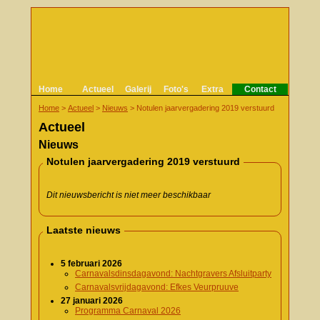
Home
Actueel
Galerij
Foto's
Extra
Contact
Home
>
Actueel
>
Nieuws
>
Notulen jaarvergadering 2019 verstuurd
Actueel
Nieuws
Notulen jaarvergadering 2019 verstuurd
Dit nieuwsbericht is niet meer beschikbaar
Laatste nieuws
5 februari 2026
Carnavalsdinsdagavond: Nachtgravers Afsluitparty
Carnavalsvrijdagavond: Efkes Veurpruuve
27 januari 2026
Programma Carnaval 2026