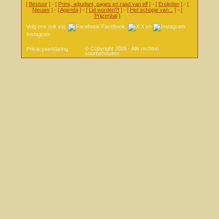
[
Bestuur
] - [
Prins, adjudant, pages en raad van elf
] - [
Ereleden
] - [
Nieuws
] - [
Agenda
] - [
Lid worden?!
] - [
Het schopje van...
] - [
Prijzenbal
]
Volg ons ook via:
Facebook
,
X
en
Instagram
© Copyright 2026 - Alle rechten
Privacyverklaring
voorbehouden