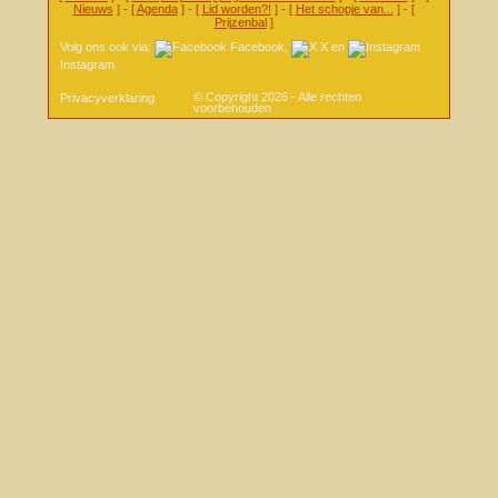
Nieuws
] - [
Agenda
] - [
Lid worden?!
] - [
Het schopje van...
] - [
Prijzenbal
]
Volg ons ook via:
Facebook
,
X
en
Instagram
© Copyright 2026 - Alle rechten
Privacyverklaring
voorbehouden