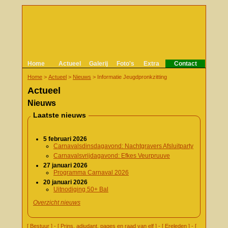
Home
Actueel
Galerij
Foto's
Extra
Contact
Home
>
Actueel
>
Nieuws
>
Informatie Jeugdpronkzitting
Actueel
Nieuws
Laatste nieuws
5 februari 2026
Carnavalsdinsdagavond: Nachtgravers Afsluitparty
Carnavalsvrijdagavond: Efkes Veurpruuve
27 januari 2026
Programma Carnaval 2026
20 januari 2026
Uitnodiging 50+ Bal
Overzicht nieuws
[
Bestuur
] - [
Prins, adjudant, pages en raad van elf
] - [
Ereleden
] - [