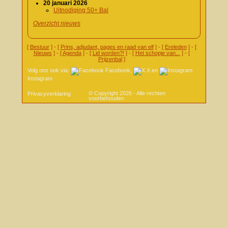
20 januari 2026
Uitnodiging 50+ Bal
Overzicht nieuws
[
Bestuur
] - [
Prins, adjudant, pages en raad van elf
] - [
Ereleden
] - [
Nieuws
] - [
Agenda
] - [
Lid worden?!
] - [
Het schopje van...
] - [
Prijzenbal
]
Volg ons ook via:
Facebook
,
X
en
Instagram
© Copyright 2026 - Alle rechten
Privacyverklaring
voorbehouden