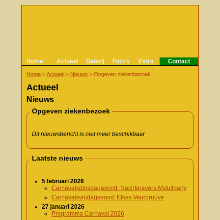
Home
Actueel
Galerij
Foto's
Extra
Contact
Home
>
Actueel
>
Nieuws
>
Opgeven ziekenbezoek
Actueel
Nieuws
Opgeven ziekenbezoek
Dit nieuwsbericht is niet meer beschikbaar
Laatste nieuws
5 februari 2026
Carnavalsdinsdagavond: Nachtgravers Afsluitparty
Carnavalsvrijdagavond: Efkes Veurpruuve
27 januari 2026
Programma Carnaval 2026