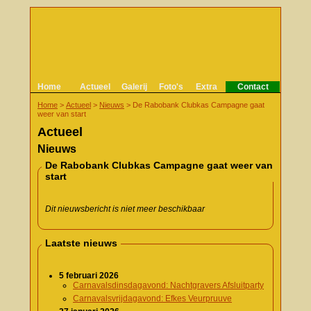
Home
Actueel
Galerij
Foto's
Extra
Contact
Home
>
Actueel
>
Nieuws
>
De Rabobank Clubkas Campagne gaat
weer van start
Actueel
Nieuws
De Rabobank Clubkas Campagne gaat weer van
start
Dit nieuwsbericht is niet meer beschikbaar
Laatste nieuws
5 februari 2026
Carnavalsdinsdagavond: Nachtgravers Afsluitparty
Carnavalsvrijdagavond: Efkes Veurpruuve