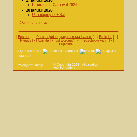
27 januari 2026
Programma Carnaval 2026
20 januari 2026
Uitnodiging 50+ Bal
Overzicht nieuws
[
Bestuur
] - [
Prins, adjudant, pages en raad van elf
] - [
Ereleden
] - [
Nieuws
] - [
Agenda
] - [
Lid worden?!
] - [
Het schopje van...
] - [
Prijzenbal
]
Volg ons ook via:
Facebook
,
X
en
Instagram
© Copyright 2026 - Alle rechten
Privacyverklaring
voorbehouden