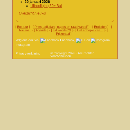
20 januari 2026
Uitnodiging 50+ Bal
Overzicht nieuws
[
Bestuur
] - [
Prins, adjudant, pages en raad van elf
] - [
Ereleden
] - [
Nieuws
] - [
Agenda
] - [
Lid worden?!
] - [
Het schopje van...
] - [
Prijzenbal
]
Volg ons ook via:
Facebook
,
X
en
Instagram
© Copyright 2026 - Alle rechten
Privacyverklaring
voorbehouden