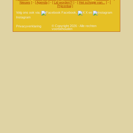
Nieuws
] - [
Agenda
] - [
Lid worden?!
] - [
Het schopje van...
] - [
Prijzenbal
]
Volg ons ook via:
Facebook
,
X
en
Instagram
© Copyright 2026 - Alle rechten
Privacyverklaring
voorbehouden