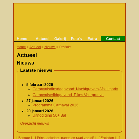
Home
Actueel
Galerij
Foto's
Extra
Contact
Home
>
Actueel
>
Nieuws
>
Proficiat
Actueel
Nieuws
Laatste nieuws
5 februari 2026
Carnavalsdinsdagavond: Nachtgravers Afsluitparty
Carnavalsvrijdagavond: Efkes Veurpruuve
27 januari 2026
Programma Carnaval 2026
20 januari 2026
Uitnodiging 50+ Bal
Overzicht nieuws
[
Bestuur
] - [
Prins, adjudant, pages en raad van elf
] - [
Ereleden
] - [