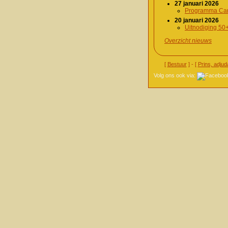
27 januari 2026
Programma Car
20 januari 2026
Uitnodiging 50
Overzicht nieuws
[
Bestuur
] - [
Prins, adjud
Volg ons ook via: