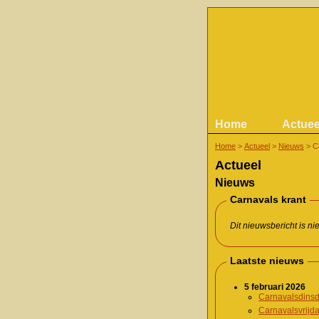
Home
Actuee
Home
>
Actueel
>
Nieuws
>
C
Actueel
Nieuws
Carnavals krant
Dit nieuwsbericht is n
Laatste nieuws
5 februari 2026
Carnavalsdinsd
Carnavalsvrijd