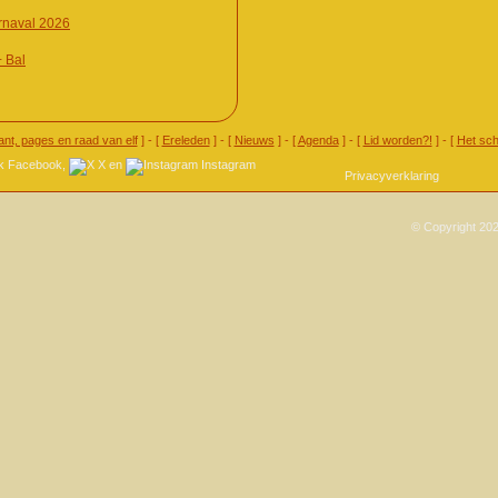
naval 2026
+ Bal
ant, pages en raad van elf
] - [
Ereleden
] - [
Nieuws
] - [
Agenda
] - [
Lid worden?!
] - [
Het sch
Facebook
,
X
en
Instagram
Privacyverklaring
© Copyright 202