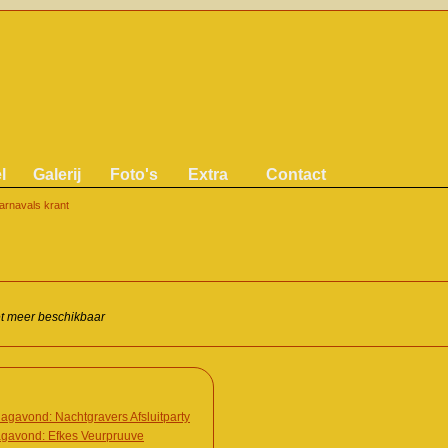
l
Galerij
Foto's
Extra
Contact
arnavals krant
iet meer beschikbaar
agavond: Nachtgravers Afsluitparty
agavond: Efkes Veurpruuve