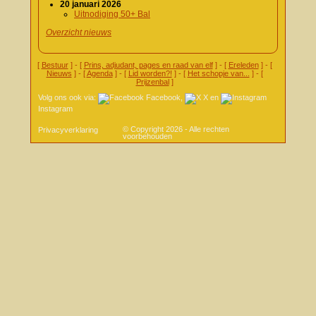
20 januari 2026
Uitnodiging 50+ Bal
Overzicht nieuws
[
Bestuur
] - [
Prins, adjudant, pages en raad van elf
] - [
Ereleden
] - [
Nieuws
] - [
Agenda
] - [
Lid worden?!
] - [
Het schopje van...
] - [
Prijzenbal
]
Volg ons ook via:
Facebook
,
X
en
Instagram
© Copyright 2026 - Alle rechten
Privacyverklaring
voorbehouden