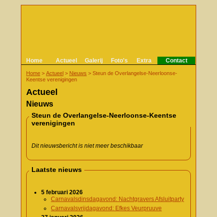
Home
Actueel
Galerij
Foto's
Extra
Contact
Home
>
Actueel
>
Nieuws
>
Steun de Overlangelse-Neerloonse-
Keentse verenigingen
Actueel
Nieuws
Steun de Overlangelse-Neerloonse-Keentse
verenigingen
Dit nieuwsbericht is niet meer beschikbaar
Laatste nieuws
5 februari 2026
Carnavalsdinsdagavond: Nachtgravers Afsluitparty
Carnavalsvrijdagavond: Efkes Veurpruuve