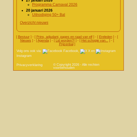
27 januari 2026
Programma Carnaval 2026
20 januari 2026
Uitnodiging 50+ Bal
Overzicht nieuws
[
Bestuur
] - [
Prins, adjudant, pages en raad van elf
] - [
Ereleden
] - [
Nieuws
] - [
Agenda
] - [
Lid worden?!
] - [
Het schopje van...
] - [
Prijzenbal
]
Volg ons ook via:
Facebook
,
X
en
Instagram
© Copyright 2026 - Alle rechten
Privacyverklaring
voorbehouden