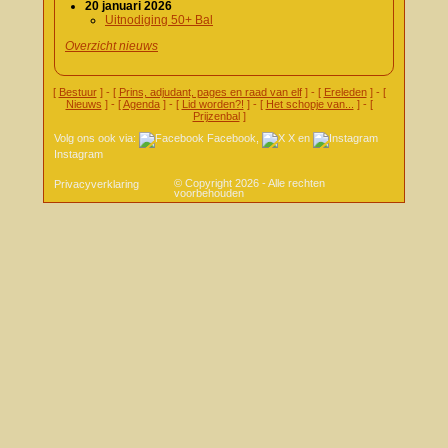
20 januari 2026
Uitnodiging 50+ Bal
Overzicht nieuws
[
Bestuur
] - [
Prins, adjudant, pages en raad van elf
] - [
Ereleden
] - [
Nieuws
] - [
Agenda
] - [
Lid worden?!
] - [
Het schopje van...
] - [
Prijzenbal
]
Volg ons ook via:
Facebook
,
X
en
Instagram
© Copyright 2026 - Alle rechten
Privacyverklaring
voorbehouden