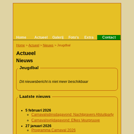
Home
Actueel
Galerij
Foto's
Extra
Contact
Home
>
Actueel
>
Nieuws
>
Jeugdbal
Actueel
Nieuws
Jeugdbal
Dit nieuwsbericht is niet meer beschikbaar
Laatste nieuws
5 februari 2026
Carnavalsdinsdagavond: Nachtgravers Afsluitparty
Carnavalsvrijdagavond: Efkes Veurpruuve
27 januari 2026
Programma Carnaval 2026