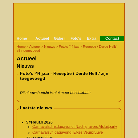
Home
Actueel
Galerij
Foto's
Extra
Contact
Home
>
Actueel
>
Nieuws
>
Foto's '44 jaar - Receptie / Derde Helft'
zijn toegevoegd
Actueel
Nieuws
Foto's '44 jaar - Receptie / Derde Helft' zijn
toegevoegd
Dit nieuwsbericht is niet meer beschikbaar
Laatste nieuws
5 februari 2026
Carnavalsdinsdagavond: Nachtgravers Afsluitparty
Carnavalsvrijdagavond: Efkes Veurpruuve