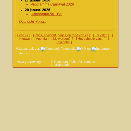
27 januari 2026
Programma Carnaval 2026
20 januari 2026
Uitnodiging 50+ Bal
Overzicht nieuws
[
Bestuur
] - [
Prins, adjudant, pages en raad van elf
] - [
Ereleden
] - [
Nieuws
] - [
Agenda
] - [
Lid worden?!
] - [
Het schopje van...
] - [
Prijzenbal
]
Volg ons ook via:
Facebook
,
X
en
Instagram
© Copyright 2026 - Alle rechten
Privacyverklaring
voorbehouden