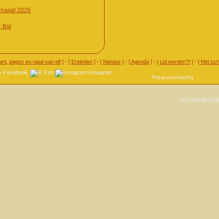
naval 2026
+ Bal
ant, pages en raad van elf
] - [
Ereleden
] - [
Nieuws
] - [
Agenda
] - [
Lid worden?!
] - [
Het sch
Facebook
,
X
en
Instagram
Privacyverklaring
© Copyright 202