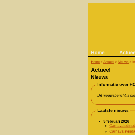
Home
Actuee
Home
>
Actueel
>
Nieuws
>
I
Actueel
Nieuws
Informatie over HO
Dit nieuwsbericht is n
Laatste nieuws
5 februari 2026
Carnavalsdinsd
Carnavalsvrijd