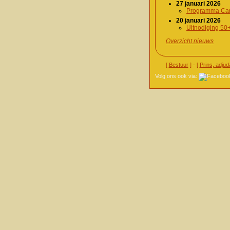
27 januari 2026
Programma Car
20 januari 2026
Uitnodiging 50
Overzicht nieuws
[
Bestuur
] - [
Prins, adjud
Volg ons ook via: