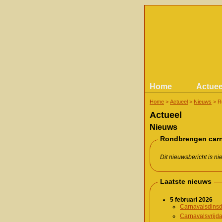
Home
Actuee
Home
>
Actueel
>
Nieuws
>
R
Actueel
Nieuws
Rondbrengen carna
Dit nieuwsbericht is n
Laatste nieuws
5 februari 2026
Carnavalsdinsd
Carnavalsvrijd