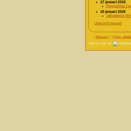
27 januari 2026
Programma Car
20 januari 2026
Uitnodiging 50
Overzicht nieuws
[
Bestuur
] - [
Prins, adjud
Volg ons ook via: