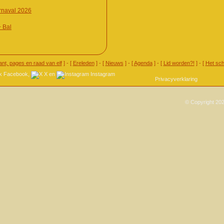
naval 2026
+ Bal
ant, pages en raad van elf
] - [
Ereleden
] - [
Nieuws
] - [
Agenda
] - [
Lid worden?!
] - [
Het sch
Facebook
,
X
en
Instagram
Privacyverklaring
© Copyright 202