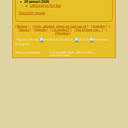
20 januari 2026
Uitnodiging 50+ Bal
Overzicht nieuws
[
Bestuur
] - [
Prins, adjudant, pages en raad van elf
] - [
Ereleden
] - [
Nieuws
] - [
Agenda
] - [
Lid worden?!
] - [
Het schopje van...
] - [
Prijzenbal
]
Volg ons ook via:
Facebook
,
X
en
Instagram
© Copyright 2026 - Alle rechten
Privacyverklaring
voorbehouden