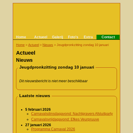
Home
Actueel
Galerij
Foto's
Extra
Contact
Home
>
Actueel
>
Nieuws
>
Jeugdpronkzitting zondag 10 januari
Actueel
Nieuws
Jeugdpronkzitting zondag 10 januari
Dit nieuwsbericht is niet meer beschikbaar
Laatste nieuws
5 februari 2026
Carnavalsdinsdagavond: Nachtgravers Afsluitparty
Carnavalsvrijdagavond: Efkes Veurpruuve
27 januari 2026
Programma Carnaval 2026