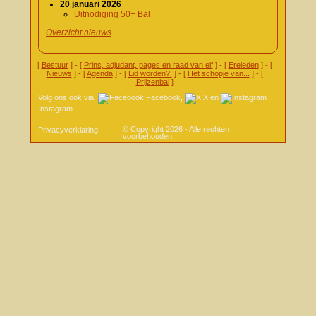
20 januari 2026
Uitnodiging 50+ Bal
Overzicht nieuws
[
Bestuur
] - [
Prins, adjudant, pages en raad van elf
] - [
Ereleden
] - [
Nieuws
] - [
Agenda
] - [
Lid worden?!
] - [
Het schopje van...
] - [
Prijzenbal
]
Volg ons ook via:
Facebook
,
X
en
Instagram
© Copyright 2026 - Alle rechten
Privacyverklaring
voorbehouden