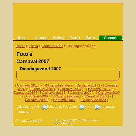
Home
Actueel
Galerij
Foto's
Extra
Contact
Home
>
Foto's
>
Carnaval 2007
>
Dinsdagavond 2007
Foto's
Carnaval 2007
Dinsdagavond 2007
[
Carnaval 2018
] - [
44 Jarig bestaan
] - [
Carnaval 2017
] - [
Carnaval
2016
] - [
Carnaval 2015
] - [
Carnaval 2014
] - [
Carnaval 2013
] - [
Carnaval 2012
] - [
Carnaval 2011
] - [
Carnaval 2010
] - [
Carnaval 2009
] - [
Carnaval 2008
] - [
33 Jarig bestaan
] - [
Carnaval 2007
] - [
Carnaval 2006
] - [
Carnaval 2005
] - [
Uit de oude doos
]
Volg ons ook via:
Facebook
,
X
en
Instagram
© Copyright 2026 - Alle rechten
Privacyverklaring
voorbehouden