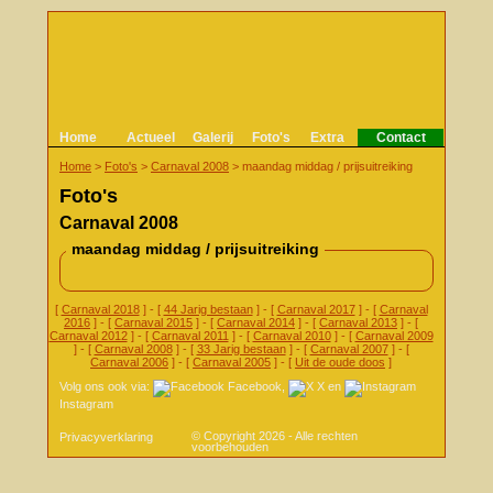
Home
Actueel
Galerij
Foto's
Extra
Contact
Home
>
Foto's
>
Carnaval 2008
>
maandag middag / prijsuitreiking
Foto's
Carnaval 2008
maandag middag / prijsuitreiking
[
Carnaval 2018
] - [
44 Jarig bestaan
] - [
Carnaval 2017
] - [
Carnaval
2016
] - [
Carnaval 2015
] - [
Carnaval 2014
] - [
Carnaval 2013
] - [
Carnaval 2012
] - [
Carnaval 2011
] - [
Carnaval 2010
] - [
Carnaval 2009
] - [
Carnaval 2008
] - [
33 Jarig bestaan
] - [
Carnaval 2007
] - [
Carnaval 2006
] - [
Carnaval 2005
] - [
Uit de oude doos
]
Volg ons ook via:
Facebook
,
X
en
Instagram
© Copyright 2026 - Alle rechten
Privacyverklaring
voorbehouden