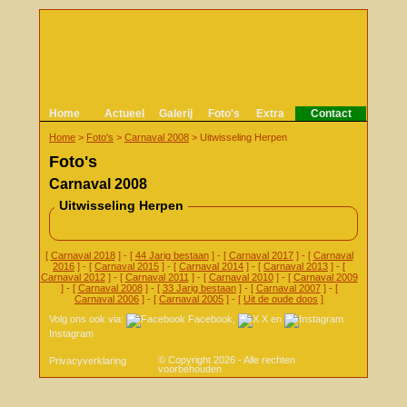
Home
Actueel
Galerij
Foto's
Extra
Contact
Home
>
Foto's
>
Carnaval 2008
>
Uitwisseling Herpen
Foto's
Carnaval 2008
Uitwisseling Herpen
[
Carnaval 2018
] - [
44 Jarig bestaan
] - [
Carnaval 2017
] - [
Carnaval
2016
] - [
Carnaval 2015
] - [
Carnaval 2014
] - [
Carnaval 2013
] - [
Carnaval 2012
] - [
Carnaval 2011
] - [
Carnaval 2010
] - [
Carnaval 2009
] - [
Carnaval 2008
] - [
33 Jarig bestaan
] - [
Carnaval 2007
] - [
Carnaval 2006
] - [
Carnaval 2005
] - [
Uit de oude doos
]
Volg ons ook via:
Facebook
,
X
en
Instagram
© Copyright 2026 - Alle rechten
Privacyverklaring
voorbehouden