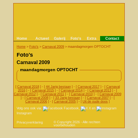
Home
Actueel
Galerij
Foto's
Extra
Contact
Home
>
Foto's
>
Carnaval 2009
>
maandagmorgen OPTOCHT
Foto's
Carnaval 2009
maandagmorgen OPTOCHT
[
Carnaval 2018
] - [
44 Jarig bestaan
] - [
Carnaval 2017
] - [
Carnaval
2016
] - [
Carnaval 2015
] - [
Carnaval 2014
] - [
Carnaval 2013
] - [
Carnaval 2012
] - [
Carnaval 2011
] - [
Carnaval 2010
] - [
Carnaval 2009
] - [
Carnaval 2008
] - [
33 Jarig bestaan
] - [
Carnaval 2007
] - [
Carnaval 2006
] - [
Carnaval 2005
] - [
Uit de oude doos
]
Volg ons ook via:
Facebook
,
X
en
Instagram
© Copyright 2026 - Alle rechten
Privacyverklaring
voorbehouden