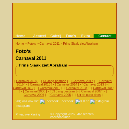
Home
Actueel
Galerij
Foto's
Extra
Contact
Home
>
Foto's
>
Carnaval 2011
>
Prins Sjaak ziet Abraham
Foto's
Carnaval 2011
Prins Sjaak ziet Abraham
[
Carnaval 2018
] - [
44 Jarig bestaan
] - [
Carnaval 2017
] - [
Carnaval
2016
] - [
Carnaval 2015
] - [
Carnaval 2014
] - [
Carnaval 2013
] - [
Carnaval 2012
] - [
Carnaval 2011
] - [
Carnaval 2010
] - [
Carnaval 2009
] - [
Carnaval 2008
] - [
33 Jarig bestaan
] - [
Carnaval 2007
] - [
Carnaval 2006
] - [
Carnaval 2005
] - [
Uit de oude doos
]
Volg ons ook via:
Facebook
,
X
en
Instagram
© Copyright 2026 - Alle rechten
Privacyverklaring
voorbehouden