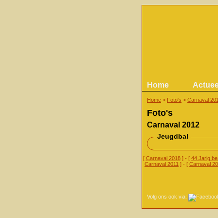
Home
Actuee
Home
>
Foto's
>
Carnaval 20
Foto's
Carnaval 2012
Jeugdbal
[
Carnaval 2018
] - [
44 Jarig b
Carnaval 2011
] - [
Carnaval 2
Volg ons ook via: