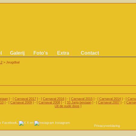
l
Galerij
Foto's
Extra
Contact
12
>
Jeugdbal
estaan
] - [
Carnaval 2017
] - [
Carnaval 2016
] - [
Carnaval 2015
] - [
Carnaval 2014
] - [
Carna
010
] - [
Carnaval 2009
] - [
Carnaval 2008
] - [
33 Jarig bestaan
] - [
Carnaval 2007
] - [
Carna
Uit de oude doos
]
Facebook
,
X
en
Instagram
Privacyverklaring