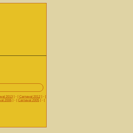
val 2013
] - [
Carnaval 2012
] - [
val 2006
] - [
Carnaval 2005
] - [