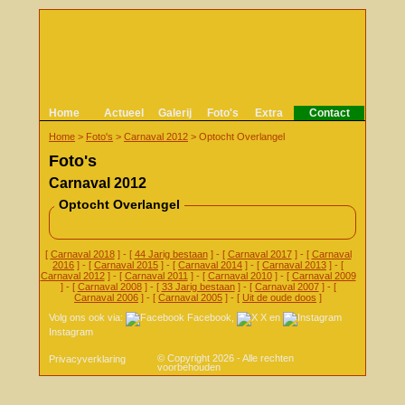
Home
Actueel
Galerij
Foto's
Extra
Contact
Home
>
Foto's
>
Carnaval 2012
>
Optocht Overlangel
Foto's
Carnaval 2012
Optocht Overlangel
[
Carnaval 2018
] - [
44 Jarig bestaan
] - [
Carnaval 2017
] - [
Carnaval
2016
] - [
Carnaval 2015
] - [
Carnaval 2014
] - [
Carnaval 2013
] - [
Carnaval 2012
] - [
Carnaval 2011
] - [
Carnaval 2010
] - [
Carnaval 2009
] - [
Carnaval 2008
] - [
33 Jarig bestaan
] - [
Carnaval 2007
] - [
Carnaval 2006
] - [
Carnaval 2005
] - [
Uit de oude doos
]
Volg ons ook via:
Facebook
,
X
en
Instagram
© Copyright 2026 - Alle rechten
Privacyverklaring
voorbehouden