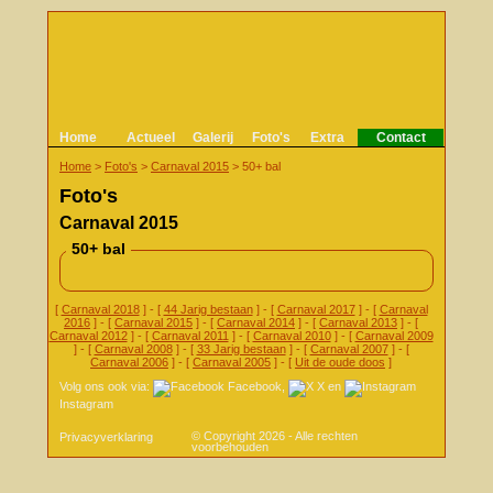
Home
Actueel
Galerij
Foto's
Extra
Contact
Home
>
Foto's
>
Carnaval 2015
>
50+ bal
Foto's
Carnaval 2015
50+ bal
[
Carnaval 2018
] - [
44 Jarig bestaan
] - [
Carnaval 2017
] - [
Carnaval
2016
] - [
Carnaval 2015
] - [
Carnaval 2014
] - [
Carnaval 2013
] - [
Carnaval 2012
] - [
Carnaval 2011
] - [
Carnaval 2010
] - [
Carnaval 2009
] - [
Carnaval 2008
] - [
33 Jarig bestaan
] - [
Carnaval 2007
] - [
Carnaval 2006
] - [
Carnaval 2005
] - [
Uit de oude doos
]
Volg ons ook via:
Facebook
,
X
en
Instagram
© Copyright 2026 - Alle rechten
Privacyverklaring
voorbehouden