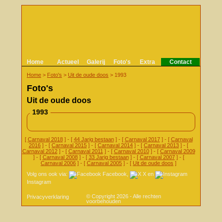
Home
Actueel
Galerij
Foto's
Extra
Contact
Home
>
Foto's
>
Uit de oude doos
>
1993
Foto's
Uit de oude doos
1993
[
Carnaval 2018
] - [
44 Jarig bestaan
] - [
Carnaval 2017
] - [
Carnaval
2016
] - [
Carnaval 2015
] - [
Carnaval 2014
] - [
Carnaval 2013
] - [
Carnaval 2012
] - [
Carnaval 2011
] - [
Carnaval 2010
] - [
Carnaval 2009
] - [
Carnaval 2008
] - [
33 Jarig bestaan
] - [
Carnaval 2007
] - [
Carnaval 2006
] - [
Carnaval 2005
] - [
Uit de oude doos
]
Volg ons ook via:
Facebook
,
X
en
Instagram
© Copyright 2026 - Alle rechten
Privacyverklaring
voorbehouden