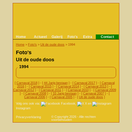
Home
Actueel
Galerij
Foto's
Extra
Contact
Home
>
Foto's
>
Uit de oude doos
>
1994
Foto's
Uit de oude doos
1994
[
Carnaval 2018
] - [
44 Jarig bestaan
] - [
Carnaval 2017
] - [
Carnaval
2016
] - [
Carnaval 2015
] - [
Carnaval 2014
] - [
Carnaval 2013
] - [
Carnaval 2012
] - [
Carnaval 2011
] - [
Carnaval 2010
] - [
Carnaval 2009
] - [
Carnaval 2008
] - [
33 Jarig bestaan
] - [
Carnaval 2007
] - [
Carnaval 2006
] - [
Carnaval 2005
] - [
Uit de oude doos
]
Volg ons ook via:
Facebook
,
X
en
Instagram
© Copyright 2026 - Alle rechten
Privacyverklaring
voorbehouden