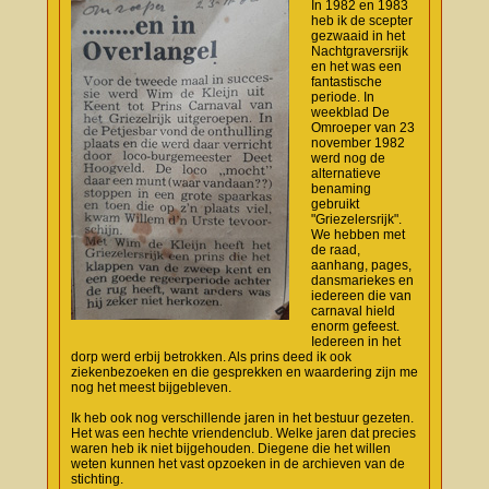
In 1982 en 1983
heb ik de scepter
gezwaaid in het
Nachtgraversrijk
en het was een
fantastische
periode. In
weekblad De
Omroeper van 23
november 1982
werd nog de
alternatieve
benaming
gebruikt
"Griezelersrijk".
We hebben met
de raad,
aanhang, pages,
dansmariekes en
iedereen die van
carnaval hield
enorm gefeest.
Iedereen in het
dorp werd erbij betrokken. Als prins deed ik ook
ziekenbezoeken en die gesprekken en waardering zijn me
nog het meest bijgebleven.
Ik heb ook nog verschillende jaren in het bestuur gezeten.
Het was een hechte vriendenclub. Welke jaren dat precies
waren heb ik niet bijgehouden. Diegene die het willen
weten kunnen het vast opzoeken in de archieven van de
stichting.