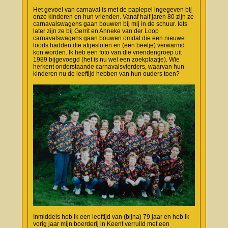
Het gevoel van carnaval is met de paplepel ingegeven bij
onze kinderen en hun vrienden. Vanaf half jaren 80 zijn ze
carnavalswagens gaan bouwen bij mij in de schuur. Iets
later zijn ze bij Gerrit en Anneke van der Loop
carnavalswagens gaan bouwen omdat die een nieuwe
loods hadden die afgesloten en (een beetje) verwarmd
kon worden. Ik heb een foto van die vriendengroep uit
1989 bijgevoegd (het is nu wel een zoekplaatje). Wie
herkent onderstaande carnavalsvierders, waarvan hun
kinderen nu de leeftijd hebben van hun ouders toen?
Inmiddels heb ik een leeftijd van (bijna) 79 jaar en heb ik
vorig jaar mijn boerderij in Keent verruild met een