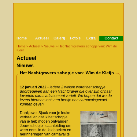
Home
Actueel
Galerij
Foto's
Extra
Contact
Home
>
Actueel
>
Nieuws
>
Het Nachtgravers schopje van: Wim de
Kleijn
Actueel
Nieuws
Het Nachtgravers schopje van: Wim de Kleijn
12 januari 2022
-
Iedere 2 weken wordt het schopje
doorgegeven aan een Nachtgraver die over zijn of haar
favoriete carnavalsmoment vertelt. We hopen dat we de
lezers hiermee toch een beetje een carnavalsgevoel
kunnen geven.
Dankjewel Sjaak voor je leuke
verhaal en dat ik het schopje
van je heb mogen ontvangen.
Jouw schopje is aanleiding om
weer eens in de fotoboeken en
herinneringen van carnaval te