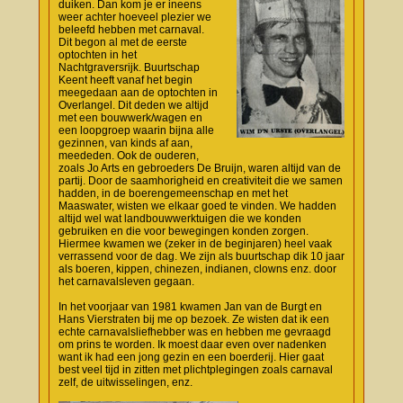
duiken. Dan kom je er ineens
weer achter hoeveel plezier we
beleefd hebben met carnaval.
Dit begon al met de eerste
optochten in het
Nachtgraversrijk. Buurtschap
Keent heeft vanaf het begin
meegedaan aan de optochten in
Overlangel. Dit deden we altijd
met een bouwwerk/wagen en
een loopgroep waarin bijna alle
gezinnen, van kinds af aan,
meededen. Ook de ouderen,
zoals Jo Arts en gebroeders De Bruijn, waren altijd van de
partij. Door de saamhorigheid en creativiteit die we samen
hadden, in de boerengemeenschap en met het
Maaswater, wisten we elkaar goed te vinden. We hadden
altijd wel wat landbouwwerktuigen die we konden
gebruiken en die voor bewegingen konden zorgen.
Hiermee kwamen we (zeker in de beginjaren) heel vaak
verrassend voor de dag. We zijn als buurtschap dik 10 jaar
als boeren, kippen, chinezen, indianen, clowns enz. door
het carnavalsleven gegaan.
In het voorjaar van 1981 kwamen Jan van de Burgt en
Hans Vierstraten bij me op bezoek. Ze wisten dat ik een
echte carnavalsliefhebber was en hebben me gevraagd
om prins te worden. Ik moest daar even over nadenken
want ik had een jong gezin en een boerderij. Hier gaat
best veel tijd in zitten met plichtplegingen zoals carnaval
zelf, de uitwisselingen, enz.